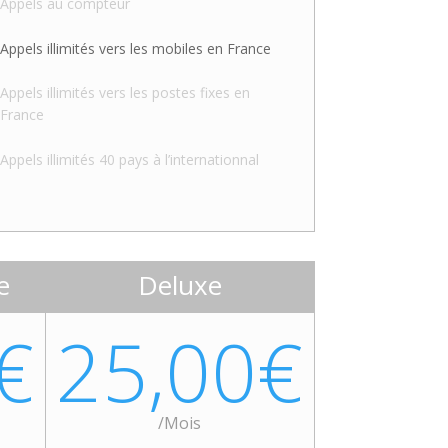
Appels au compteur
Appels illimités vers les mobiles en France
Appels illimités vers les postes fixes en
France
Appels illimités 40 pays à l’internationnal
e
Deluxe
€
25,00€
/
Mois