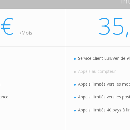
In
0€
35
/
Mois
Service Client Lun/Ven de 9
Appels au compteur
e
Appels illimités vers les mo
rance
Appels illimités vers les po
Appels illimités 40 pays à l’