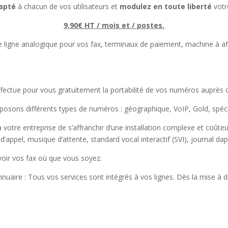
dapté
à chacun de vos utilisateurs et
modulez en toute liberté
votr
9,90€ HT / mois et / postes.
ne ligne analogique pour vos fax, terminaux de paiement, machine à aff
ffectue pour vous gratuitement la portabilité de vos numéros auprès
osons différents types de numéros : géographique, VoIP, Gold, spé
à votre entreprise de s’affranchir d’une installation complexe et coûte
d’appel, musique d’attente, standard vocal interactif (SVI), journal d
voir vos fax où que vous soyez.
nuaire : Tous vos services sont intégrés à vos lignes. Dès la mise à 