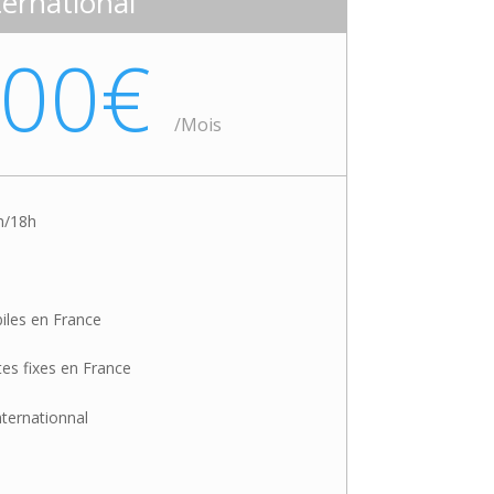
ternational
,00€
/
Mois
h/18h
biles en France
stes fixes en France
internationnal